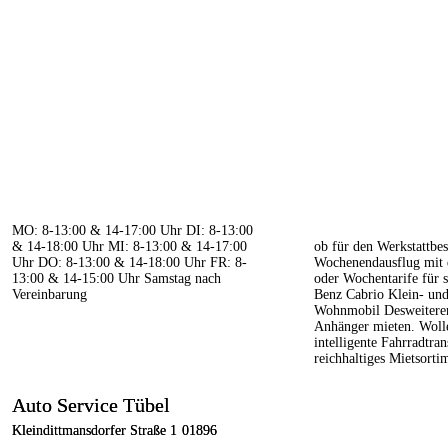
Öffnungszeiten
Mietwagen
MO: 8-13:00 & 14-17:00 Uhr
DI: 8-13:00
& 14-18:00 Uhr
MI: 8-13:00 & 14-17:00
ob für den Werkstattbe
Uhr
DO: 8-13:00 & 14-18:00 Uhr
FR: 8-
Wochenendausflug mit 
13:00 & 14-15:00 Uhr
Samstag nach
oder Wochentarife für 
Vereinbarung
Benz Cabrio
Klein- und
Wohnmobil
Desweitere
Anhänger mieten.
Woll
intelligente Fahrradtr
Kontakt
reichhaltiges Mietsorti
Auto Service Tübel
Auto Service Tübel
Kleindittmansdorfer Straße 1
Kleindittmansdorfer Straße 1
01896
01896