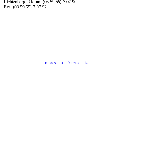
Lichtenberg
Lichtenberg
Telefon: (03 59 55) 7 07 90
Telefon: (03 59 55) 7 07 90
Fax: (03 59 55) 7 07 92
Impressum
|
Datenschutz